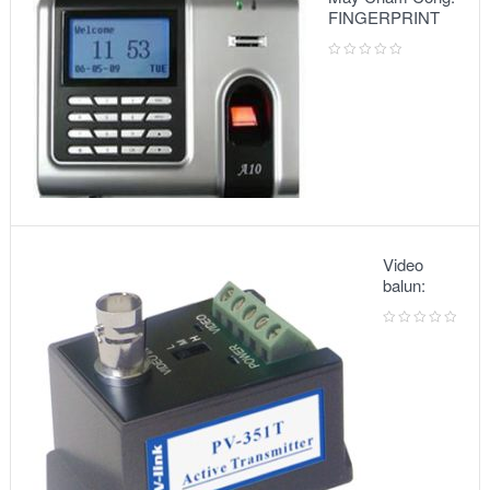
FINGERPRINT
A10
Video
balun:
METSUKI
MS-351T