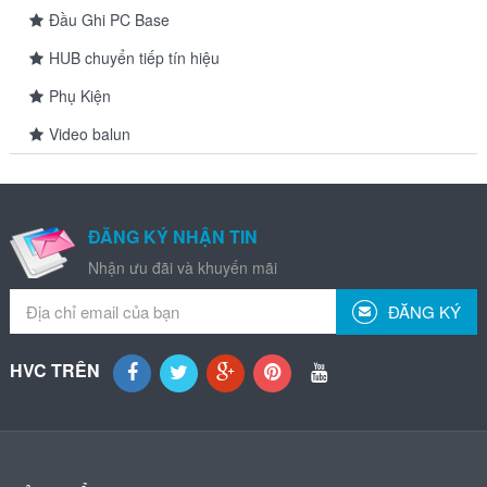
Đầu Ghi PC Base
HUB chuyển tiếp tín hiệu
Phụ Kiện
Video balun
ĐĂNG KÝ NHẬN TIN
Nhận ưu đãi và khuyến mãi
ĐĂNG KÝ
HVC TRÊN