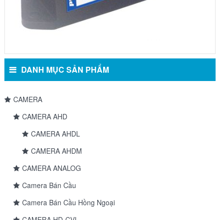
DANH MỤC SẢN PHẨM
CAMERA
CAMERA AHD
CAMERA AHDL
CAMERA AHDM
CAMERA ANALOG
Camera Bán Cầu
Camera Bán Cầu Hồng Ngoại
CAMERA HD-CVI