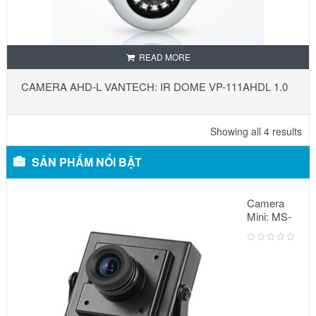
READ MORE
CAMERA AHD-L VANTECH: IR DOME VP-111AHDL 1.0
Showing all 4 results
SẢN PHẨM NỔI BẬT
Camera
Mini: MS-
5068