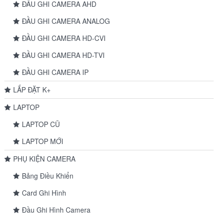
ĐẦU GHI CAMERA AHD
ĐẦU GHI CAMERA ANALOG
ĐẦU GHI CAMERA HD-CVI
ĐẦU GHI CAMERA HD-TVI
ĐẦU GHI CAMERA IP
LẮP ĐẶT K+
LAPTOP
LAPTOP CŨ
LAPTOP MỚI
PHỤ KIỆN CAMERA
Bảng Điều Khiển
Card Ghi Hình
Đầu Ghi Hình Camera