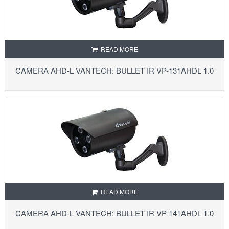
READ MORE
CAMERA AHD-L VANTECH: BULLET IR VP-131AHDL 1.0
READ MORE
CAMERA AHD-L VANTECH: BULLET IR VP-141AHDL 1.0