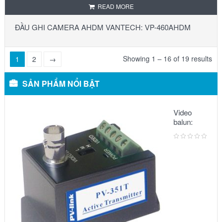
READ MORE
ĐẦU GHI CAMERA AHDM VANTECH: VP-460AHDM
Showing 1 – 16 of 19 results
1
2
→
SẢN PHẨM NỔI BẬT
Video
balun:
METSUKI
MS-351T