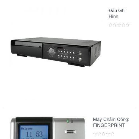
Đầu Ghi
Hình
Camera:
MODEL
AVC791A
Máy Chấm Công:
FINGERPRINT
A10