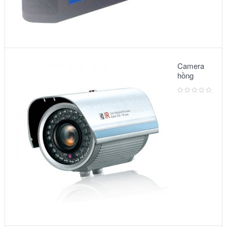
Camera
hồng
ngoại:
Model
3500IR