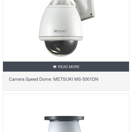
READ MORE
Camera Speed Dome: METSUKI MS-5001DN