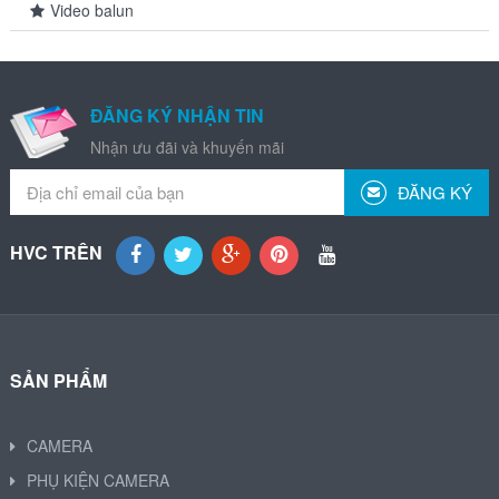
Video balun
ĐĂNG KÝ NHẬN TIN
Nhận ưu đãi và khuyến mãi
ĐĂNG KÝ
HVC TRÊN
SẢN PHẨM
CAMERA
PHỤ KIỆN CAMERA