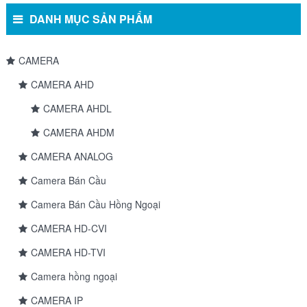
DANH MỤC SẢN PHẨM
CAMERA
CAMERA AHD
CAMERA AHDL
CAMERA AHDM
CAMERA ANALOG
Camera Bán Cầu
Camera Bán Cầu Hồng Ngoại
CAMERA HD-CVI
CAMERA HD-TVI
Camera hồng ngoại
CAMERA IP