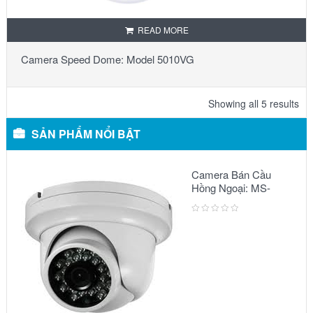
READ MORE
Camera Speed Dome: Model 5010VG
Showing all 5 results
SẢN PHẨM NỔI BẬT
Camera Bán Cầu
Hồng Ngoại: MS-
2303 IR