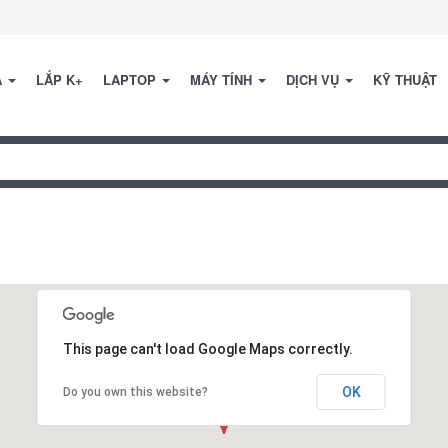
A
LẮP K+
LAPTOP
MÁY TÍNH
DỊCH VỤ
KỸ THUẬT
This page can't load Google Maps correctly.
OK
Do you own this website?