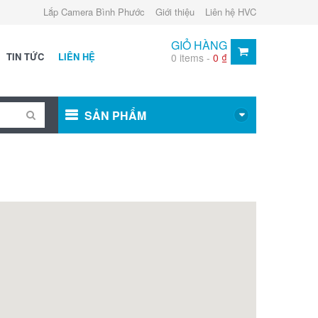
Lắp Camera Bình Phước
Giới thiệu
Liên hệ HVC
GIỎ HÀNG
TIN TỨC
LIÊN HỆ
0 items -
0
₫
SẢN PHẨM