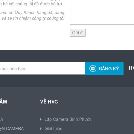
n hệ với chúng tôi để được hỗ trợ.
cám ơn Quý Khách hàng đã, đang
và sẽ tín nhiệm công ty chúng tôi
H
ĐĂNG KÝ
HẨM
VỀ HVC
RA
Lắp Camera Bình Phước
IỆN CAMERA
Giới thiệu