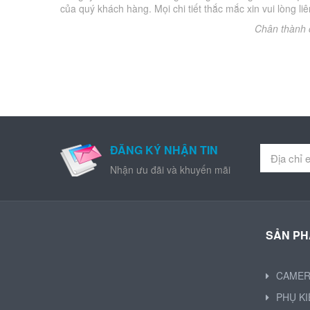
của quý khách hàng. Mọi chi tiết thắc mắc xin vui lòng liê
Chân thành 
ĐĂNG KÝ NHẬN TIN
Nhận ưu đãi và khuyến mãi
SẢN P
CAME
PHỤ K