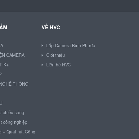
HẨM
VỀ HVC
RA
Lắp Camera Bình Phước
IỆN CAMERA
Giới thiệu
T K+
Liên hệ HVC
P
NGHỆ THÔNG
Ụ
d chiếu sáng
t công nghiệp
d – Quạt hút Công