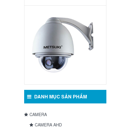
Camera
Speed
Dome:
Model
5010VG
DANH MỤC SẢN PHẨM
CAMERA
CAMERA AHD