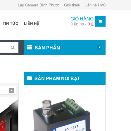
Lắp Camera Bình Phước
Giới thiệu
Liên hệ HVC
GIỎ HÀNG
TIN TỨC
LIÊN HỆ
0 items -
0
₫
SẢN PHẨM
SẢN PHẨM NỔI BẬT
Video
balun:
METSUKI
MS-
351T