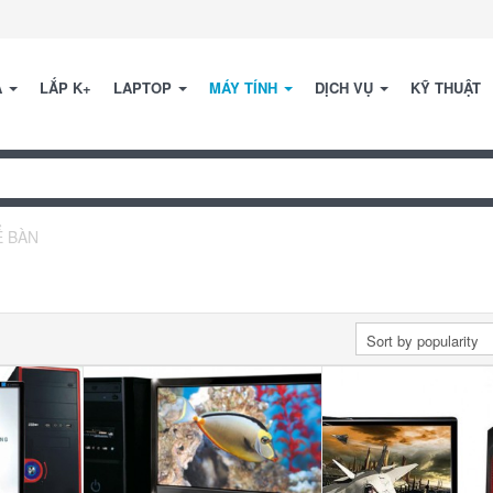
A
LẮP K+
LAPTOP
MÁY TÍNH
DỊCH VỤ
KỸ THUẬT
Ể BÀN