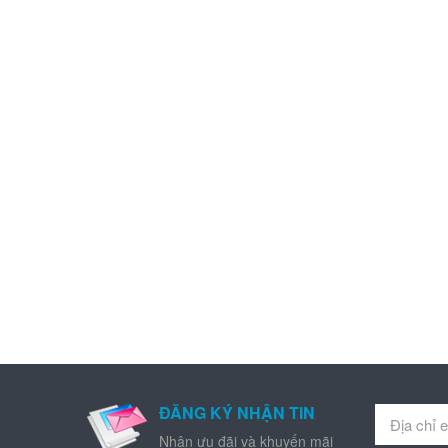
ĐĂNG KÝ NHẬN TIN
Nhận ưu đãi và khuyến mãi