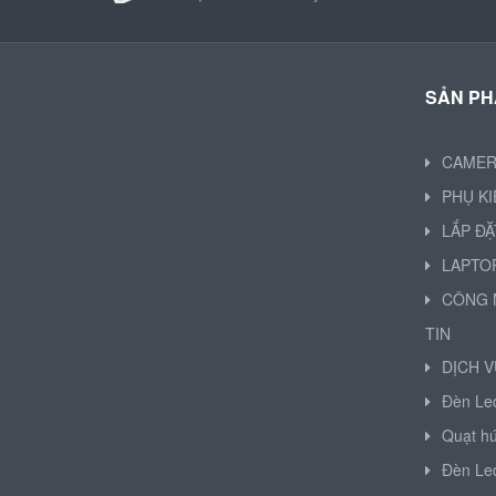
SẢN P
CAME
PHỤ K
LẮP ĐẶ
LAPTO
CÔNG 
TIN
DỊCH V
Đèn Le
Quạt hú
Đèn Le