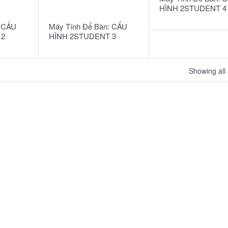
READ MORE
HÌNH 2STUDENT 4
: CẤU
Máy Tính Để Bàn: CẤU
 2
HÌNH 2STUDENT 3
Showing all 