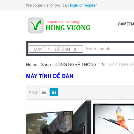
Welcome visitor you can
login or register
CAMER
Home
/
Shop
/
CÔNG NGHỆ THÔNG TIN
/ MÁY TÍNH Đ
MÁY TÍNH ĐỂ BÀN
View