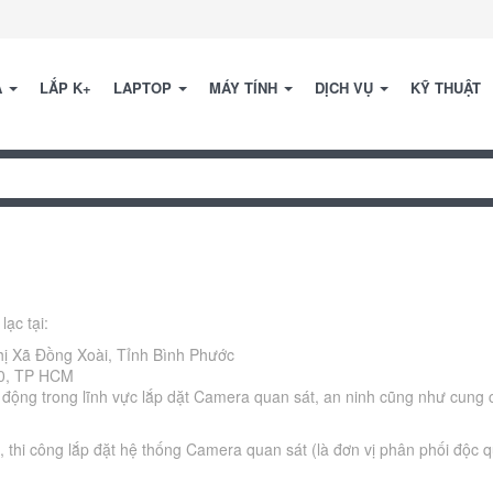
A
LẮP K+
LAPTOP
MÁY TÍNH
DỊCH VỤ
KỸ THUẬT
lạc tại:
hị Xã Đồng Xoài, Tỉnh Bình Phước
10, TP HCM
ng trong lĩnh vực lắp dặt Camera quan sát, an ninh cũng như cung cấ
n, thi công lắp đặt hệ thống Camera quan sát (là đơn vị phân phối độc