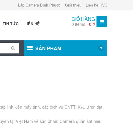
Lắp Camera Bình Phước
Giới thiệu
Liên hệ HVC
GIỎ HÀNG
TIN TỨC
LIÊN HỆ
0 items -
0
₫
SẢN PHẨM
p linh kiện máy tính, các dịch vụ CNTT, K+,…trên địa
 quyền tại Việt Nam về sản phẩm Camera quan sát hiệu