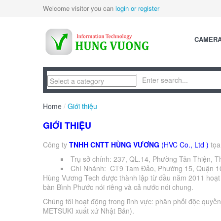
Welcome visitor you can
login or register
CAMER
Home
/
Giới thiệu
GIỚI THIỆU
Công ty
TNHH CNTT HÙNG VƯƠNG
(HVC Co., Ltd )
tọa 
Trụ sở chính: 237, QL.14, Phường Tân Thiện, T
Chí Nhánh: CT9 Tam Đảo, Phường 15, Quận 
Hùng Vương Tech được thành lập từ đầu năm 2011 hoạt độ
bàn Bình Phước nói riêng và cả nước nói chung.
Chúng tôi hoạt động trong lĩnh vực: phân phối độc quyề
METSUKI xuất xứ Nhật Bản).