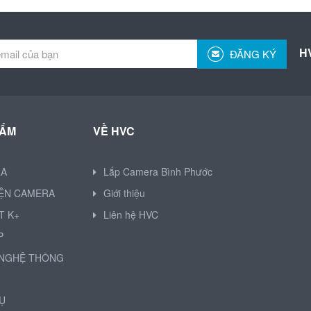
H
ĐĂNG KÝ
HẨM
VỀ HVC
RA
Lắp Camera Bình Phước
IỆN CAMERA
Giới thiệu
T K+
Liên hệ HVC
P
NGHỆ THÔNG
Ụ