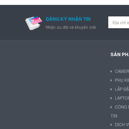
ĐĂNG KÝ NHẬN TIN
Nhận ưu đãi và khuyến mãi
SẢN P
CAME
PHỤ K
LẮP ĐẶ
LAPTO
CÔNG 
TIN
DỊCH V