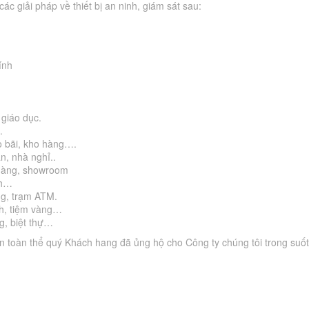
ác giải pháp về thiết bị an ninh, giám sát sau:
ính
giáo dục.
.
o bãi, kho hàng….
, nhà nghỉ..
 hàng, showroom
nh…
ng, trạm ATM.
ch, tiệm vàng…
g, biệt thự…
ến toàn thể quý Khách hang đã ủng hộ cho Công ty chúng tôi trong suốt 