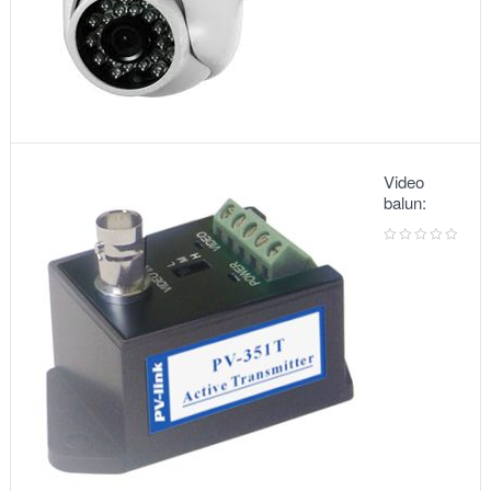
Video
balun:
METSUKI
MS-351T