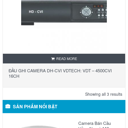
READ MORE
ĐẦU GHI CAMERA DH-CVI VDTECH: VDT – 4500CVI
16CH
Showing all 3 results
SẢN PHẨM NỔI BẬT
Camera Bán Cầu