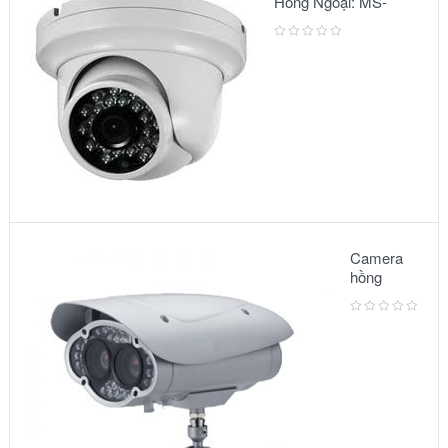
Hồng Ngoại: MS-
2303 IR
Camera
hồng
ngoại:
Model –
6002IR