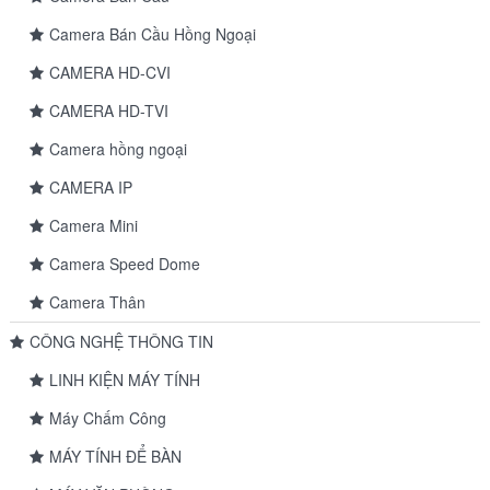
Camera Bán Cầu Hồng Ngoại
CAMERA HD-CVI
CAMERA HD-TVI
Camera hồng ngoại
CAMERA IP
Camera Mini
Camera Speed Dome
Camera Thân
CÔNG NGHỆ THÔNG TIN
LINH KIỆN MÁY TÍNH
Máy Chấm Công
MÁY TÍNH ĐỂ BÀN