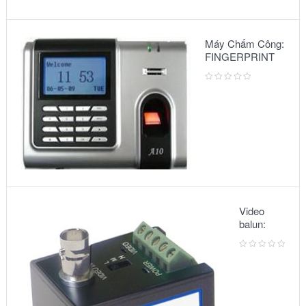
Máy Chấm Công:
FINGERPRINT
A10
Video
balun:
METSUKI
MS-351T