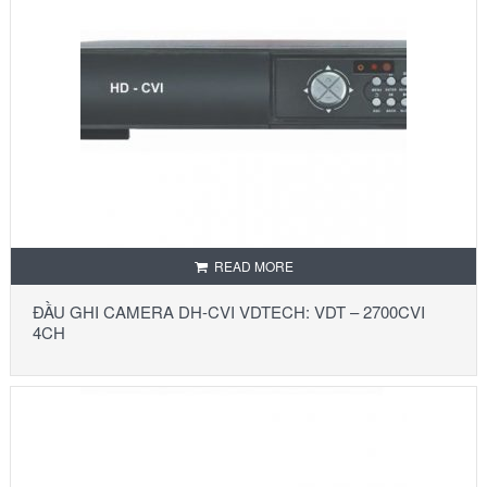
READ MORE
ĐẦU GHI CAMERA DH-CVI VDTECH: VDT – 2700CVI
4CH