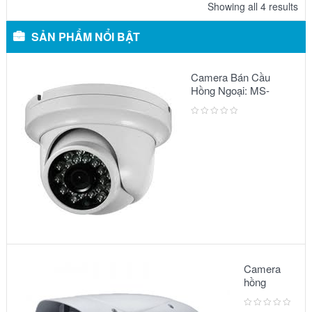
Showing all 4 results
SẢN PHẨM NỔI BẬT
Camera Bán Cầu
Hồng Ngoại: MS-
2303 IR
Camera
hồng
ngoại:
Model –