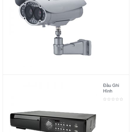
6002IR
Đầu Ghi
Hình
Camera:
MODEL
AVC791A