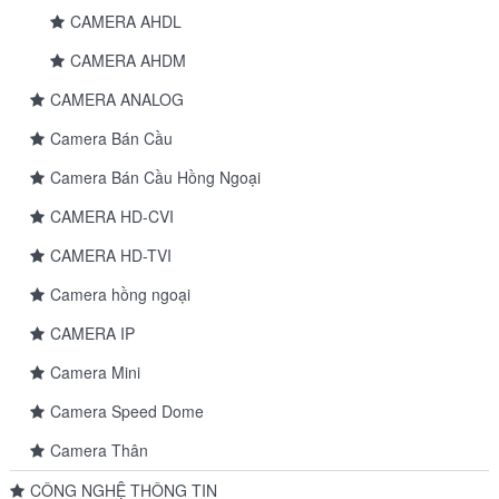
CAMERA AHDL
CAMERA AHDM
CAMERA ANALOG
Camera Bán Cầu
Camera Bán Cầu Hồng Ngoại
CAMERA HD-CVI
CAMERA HD-TVI
Camera hồng ngoại
CAMERA IP
Camera Mini
Camera Speed Dome
Camera Thân
CÔNG NGHỆ THÔNG TIN