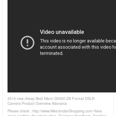
2015 new cheap Best Nikon D5300 DX Format DSLR
Camera Product Overview Adorama
Please check : http://www.NikeJordanShopping.com Have
more exciting, the latest video. Designer Handbags, Fashion