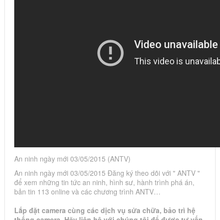
An ninh ngày mới 03/05/2015 (ANTV)
An ninh ngày mới 03/05/2015 Đăng ký theo dõi với " ANTV "
để xem những tin tức an ninh, hình sư, hành trình phá án,
bản tin 113 online và các chương trình ANTV…
Lắp đặt camera cùng các dịch vụ sửa chữa, bảo trì hệ
thống camera. Hãy liên hệ với chúng tôi để được tư vấn