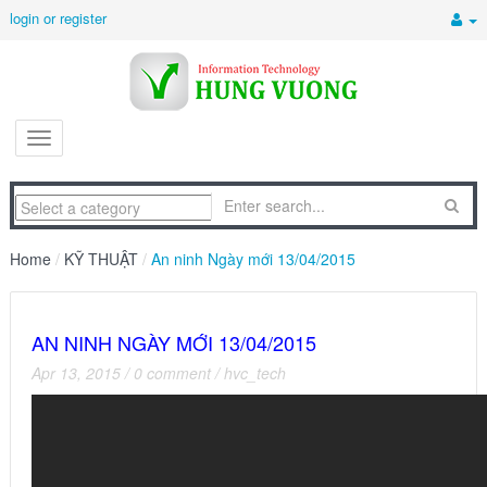
login or register
Home
/
KỸ THUẬT
/
An ninh Ngày mới 13/04/2015
AN NINH NGÀY MỚI 13/04/2015
Apr 13, 2015
/
0 comment
/
hvc_tech