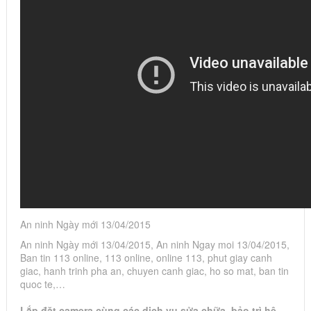
An ninh Ngày mới 13/04/2015
An ninh Ngày mới 13/04/2015, An ninh Ngay moi 13/04/2015,
Ban tin 113 online, 113 online, online 113, phut giay canh
giac, hanh trinh pha an, chuyen canh giac, ho so mat, ban tin
quoc te,…
Lắp đặt camera cùng các dịch vụ sửa chữa, bảo trì hệ