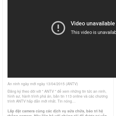
An ninh ngày mới ngày 13/04/2015 (ANTV)
Đăng ký theo dõi với " ANTV " để xem những tin tức an ninh,
hình sư, hành trình phá án, bản tin 113 online và các chương
trình ANTV hấp dẫn mới nhất. Tin nóng…
Lắp đặt camera cùng các dịch vụ sửa chữa, bảo trì hệ
thống camera. Hãy liên hệ với chúng tôi để được tư vấn