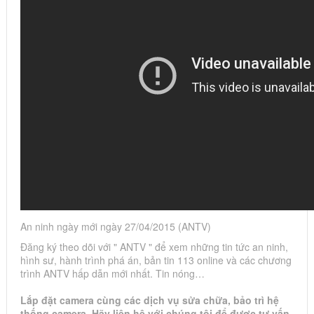
An ninh ngày mới ngày 27/04/2015 (ANTV)
Đăng ký theo dõi với " ANTV " để xem những tin tức an ninh,
hình sư, hành trình phá án, bản tin 113 online và các chương
trình ANTV hấp dẫn mới nhất. Tin nóng…
Lắp đặt camera cùng các dịch vụ sửa chữa, bảo trì hệ
thống camera. Hãy liên hệ với chúng tôi để được tư vấn