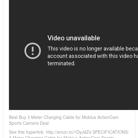
Best Buy 3 Meter Charging Cable for Mobius ActionCam
Sports Camera Deal
See this hyperlink: http://amzn.to/1DyJdZs SPECIFICATIONS:
3 Meter Charging Cable for Mobius ActionCam Sports