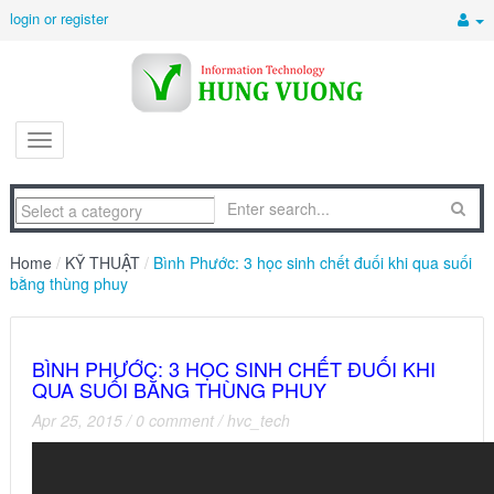
login or register
Home
/
KỸ THUẬT
/
Bình Phước: 3 học sinh chết đuối khi qua suối
bằng thùng phuy
BÌNH PHƯỚC: 3 HỌC SINH CHẾT ĐUỐI KHI
QUA SUỐI BẰNG THÙNG PHUY
Apr 25, 2015
/
0 comment
/
hvc_tech