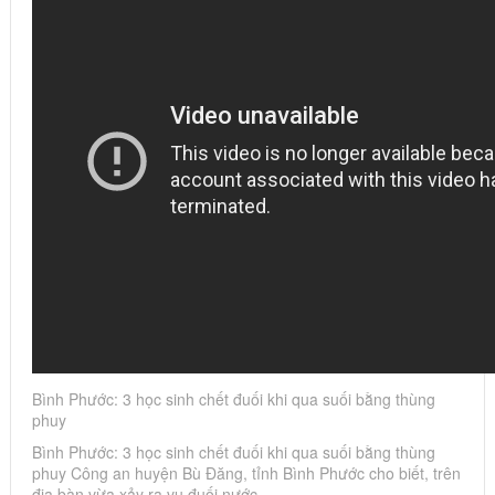
Bình Phước: 3 học sinh chết đuối khi qua suối bằng thùng
phuy
Bình Phước: 3 học sinh chết đuối khi qua suối bằng thùng
phuy Công an huyện Bù Đăng, tỉnh Bình Phước cho biết, trên
địa bàn vừa xảy ra vụ đuối nước…