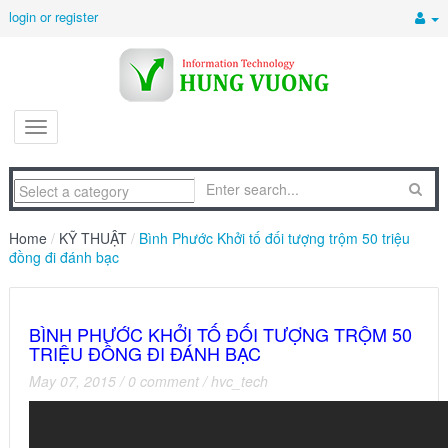
login or register
Home
/
KỸ THUẬT
/
Bình Phước Khởi tố đối tượng trộm 50 triệu
đồng đi đánh bạc
BÌNH PHƯỚC KHỞI TỐ ĐỐI TƯỢNG TRỘM 50
TRIỆU ĐỒNG ĐI ĐÁNH BẠC
May 07, 2015
/
0 comment
/
hvc_tech