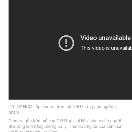
CA. TP HCM: lắp camera trên mũ CSGT, ứng phó người vi
phạm
Camera gắn trên mũ của CSGT ghi lại lỗi vi phạm của người
đi đường làm bằng chứng xử lý. Thái độ ứng xử của cảnh sát
khi thực thi nhiệm vụ cũng…