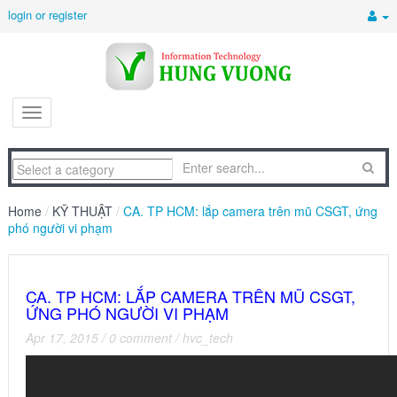
login or register
Home
/
KỸ THUẬT
/
CA. TP HCM: lắp camera trên mũ CSGT, ứng
phó người vi phạm
CA. TP HCM: LẮP CAMERA TRÊN MŨ CSGT,
ỨNG PHÓ NGƯỜI VI PHẠM
Apr 17, 2015
/
0 comment
/
hvc_tech