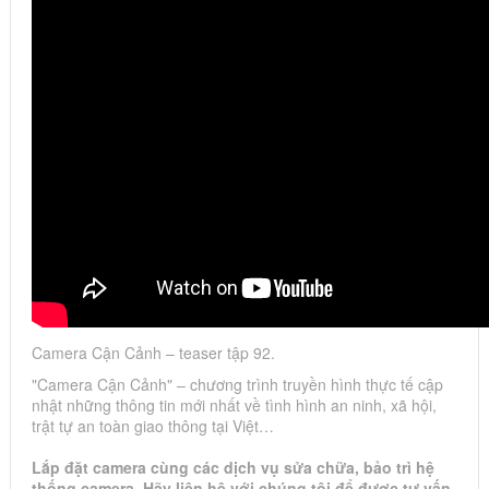
Camera Cận Cảnh – teaser tập 92.
"Camera Cận Cảnh" – chương trình truyền hình thực tế cập
nhật những thông tin mới nhất về tình hình an ninh, xã hội,
trật tự an toàn giao thông tại Việt…
Lắp đặt camera cùng các dịch vụ sửa chữa, bảo trì hệ
thống camera. Hãy liên hệ với chúng tôi để được tư vấn