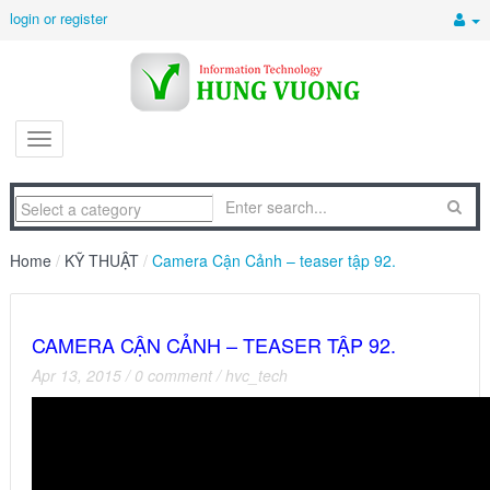
login or register
Home
/
KỸ THUẬT
/
Camera Cận Cảnh – teaser tập 92.
CAMERA CẬN CẢNH – TEASER TẬP 92.
Apr 13, 2015
/
0 comment
/
hvc_tech