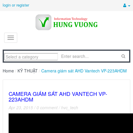
login or register
Home
/
KỸ THUẬT
/
Camera giám sát AHD Vantech VP-223AHDM
CAMERA GIÁM SÁT AHD VANTECH VP-
223AHDM
Apr 23, 2015
/
0 comment
/
hvc_tech