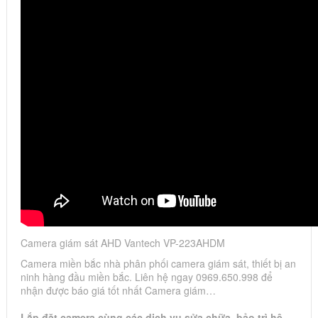
Camera giám sát AHD Vantech VP-223AHDM
Camera miền bắc nhà phân phối camera giám sát, thiết bị an
ninh hàng đầu miền bắc. Liên hệ ngay 0969.650.998 để
nhận được báo giá tốt nhất Camera giám…
Lắp đặt camera cùng các dịch vụ sửa chữa, bảo trì hệ