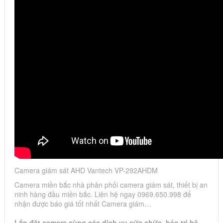
Camera giám sát AHD Vantech VP-292AHDM
Camera miền bắc nhà phân phối camera giám sát, thiết bị an
ninh hàng đầu miền bắc. Liên hệ ngay 0969.650.998 để
nhận được báo giá tốt nhất Camera giám…
Lắp đặt camera cùng các dịch vụ sửa chữa, bảo trì hệ