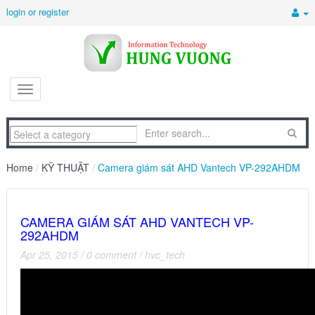
login or register
Home
/
KỸ THUẬT
/
Camera giám sát AHD Vantech VP-292AHDM
CAMERA GIÁM SÁT AHD VANTECH VP-
292AHDM
Apr 25, 2015
/
0 comment
/
hvc_tech