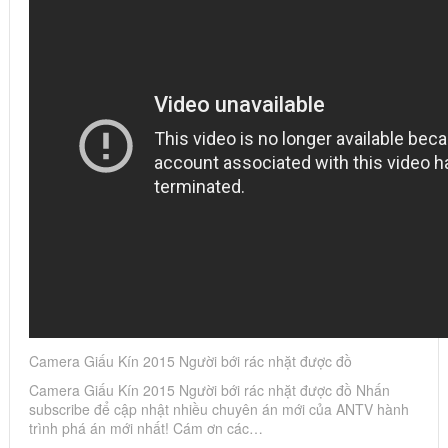
Camera Giấu Kín 2015 Người bới rác nhặt được đồ
Camera Giấu Kín 2015 Người bới rác nhặt được đồ Nhấn
subscribe để cập nhật nhiều chuyên án mới của ANTV hành
trình phá án mới nhất! Cám ơn các…