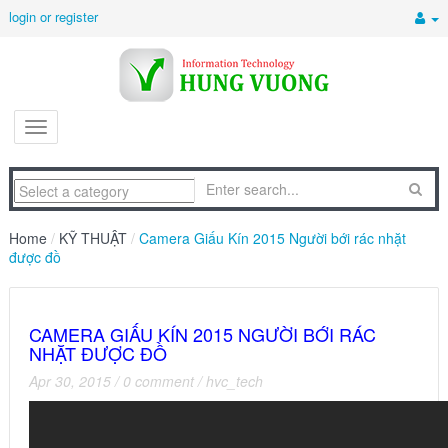
login or register
Home
/
KỸ THUẬT
/
Camera Giấu Kín 2015 Người bới rác nhặt
được đồ
CAMERA GIẤU KÍN 2015 NGƯỜI BỚI RÁC
NHẶT ĐƯỢC ĐỒ
Apr 30, 2015
/
0 comment
/
hvc_tech