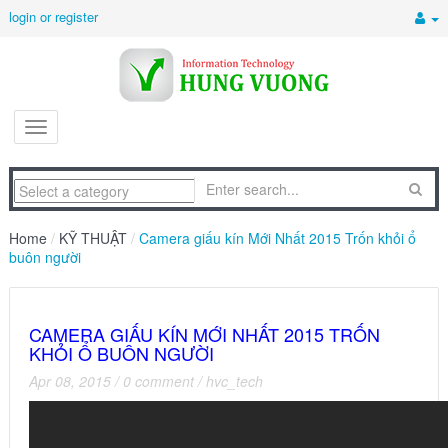
login or register
Home
/
KỸ THUẬT
/
Camera giấu kín Mới Nhất 2015 Trốn khỏi ổ
buôn người
CAMERA GIẤU KÍN MỚI NHẤT 2015 TRỐN
KHỎI Ổ BUÔN NGƯỜI
Apr 08, 2015
/
0 comment
/
hvc_tech