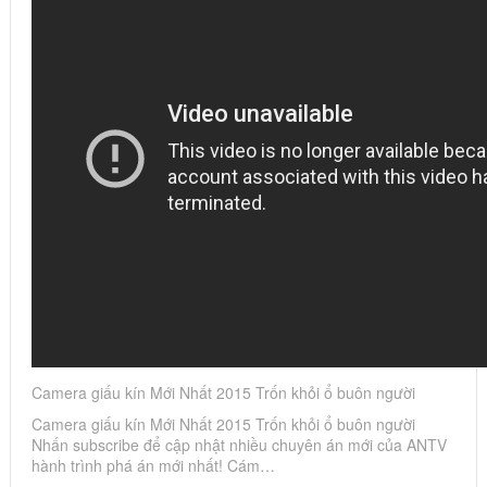
Camera giấu kín Mới Nhất 2015 Trốn khỏi ổ buôn người
Camera giấu kín Mới Nhất 2015 Trốn khỏi ổ buôn người
Nhấn subscribe để cập nhật nhiều chuyên án mới của ANTV
hành trình phá án mới nhất! Cám…