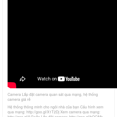
Camera Lắp đặt camera quan sát qua mạng, hệ thống
camera giá rẻ
Hệ thống thông minh cho ngôi nhà của bạn Cấu hình xem
qua mạng: http://goo.gl/X1T2Dj Xem camera qua mạng:
http://goo.gl/jLGeAs Lắp đặt camera: http://goo.gl/hQCjMr