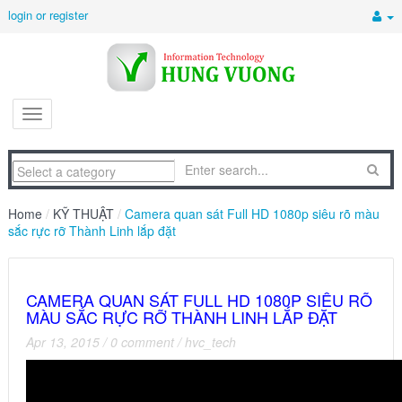
login or register
Home
/
KỸ THUẬT
/
Camera quan sát Full HD 1080p siêu rõ màu
sắc rực rỡ Thành Linh lắp đặt
CAMERA QUAN SÁT FULL HD 1080P SIÊU RÕ
MÀU SẮC RỰC RỠ THÀNH LINH LẮP ĐẶT
Apr 13, 2015
/
0 comment
/
hvc_tech