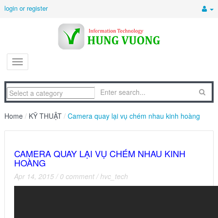
login or register
Home
/
KỸ THUẬT
/
Camera quay lại vụ chém nhau kinh hoàng
CAMERA QUAY LẠI VỤ CHÉM NHAU KINH
HOÀNG
Apr 14, 2015
/
0 comment
/
hvc_tech