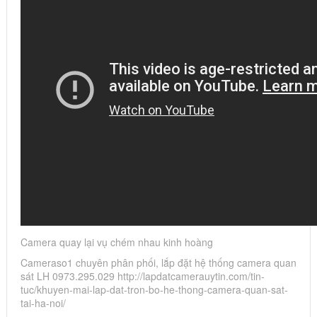
Camera quay lại vụ chém nhau kinh hoàng
Cameraso1 chuyên phân phối, lắp đặt hệ thống camera quan
sát LH 0973.295.029 http://lapdatcamerauytin.com/tin-
tuc/khuyen-mai-lap-dat-tron-bo-he-thong-camera-quan-sat-
tai-ha-noi/