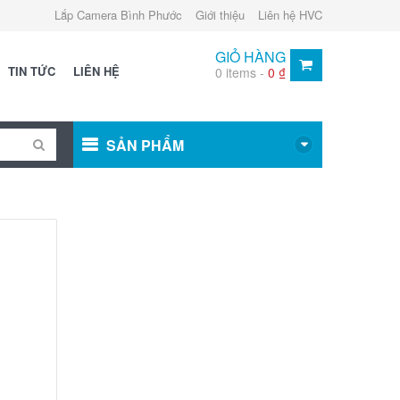
Lắp Camera Bình Phước
Giới thiệu
Liên hệ HVC
GIỎ HÀNG
TIN TỨC
LIÊN HỆ
0 items -
0
₫
SẢN PHẨM