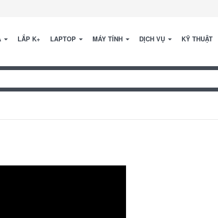
A
LẮP K+
LAPTOP
MÁY TÍNH
DỊCH VỤ
KỸ THUẬT