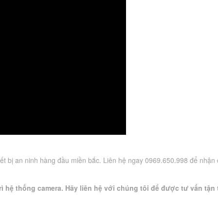
ết bị an ninh hàng đầu miền bắc. Liên hệ ngay 0969.650.998 để nhận
ì hệ thống camera. Hãy liên hệ với chúng tôi để được tư vấn tận 