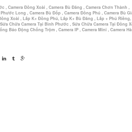
ớc , Camera Đồng Xoài , Camera Bù Đăng , Camera Chơn Thành ,
 Phước Long , Camera Bù Đốp , Camera Đồng Phú , Camera Bù G
Đồng Xoài , Lắp K+ Đồng Phú, Lắp K+ Bù Đăng , Lắp + Phú Riềng,
 Sửa Chữa Camera Tại Bình Phước , Sửa Chữa Camera Tại Đồng Xo
hống Báo Động Chống Trộm , Camera IP , Camera Mini , Camera H