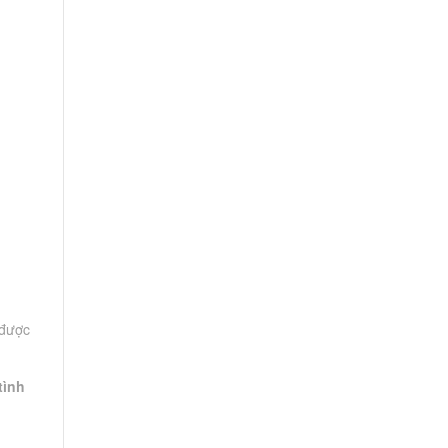
 được
tình