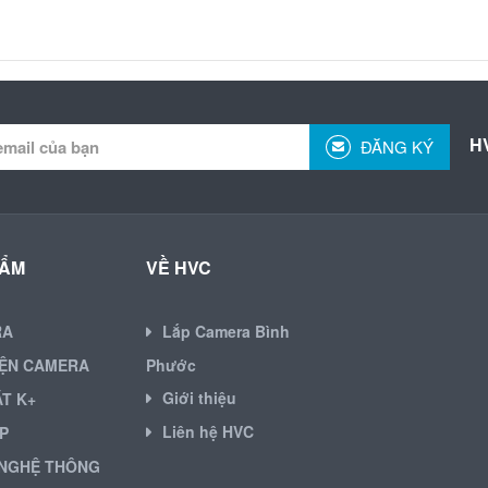
H
ĐĂNG KÝ
HẨM
VỀ HVC
RA
Lắp Camera Bình
IỆN CAMERA
Phước
Giới thiệu
ẶT K+
Liên hệ HVC
P
NGHỆ THÔNG