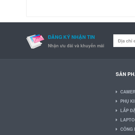
ĐĂNG KÝ NHẬN TIN
Nhận ưu đãi và khuyến mãi
SẢN P
CAME
PHỤ K
LẮP Đ
LAPTO
CÔNG 