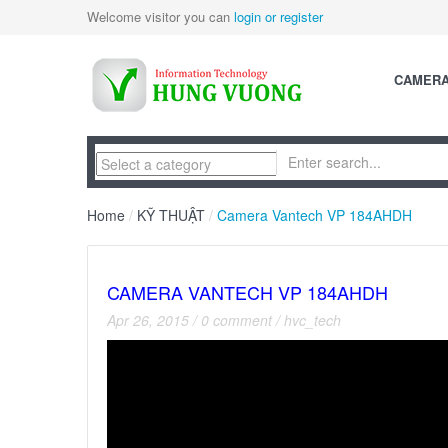
Welcome visitor you can
login or register
CAMER
Home
/
KỸ THUẬT
/
Camera Vantech VP 184AHDH
CAMERA VANTECH VP 184AHDH
Apr 26, 2015
/
0 comment
/
hvc_tech