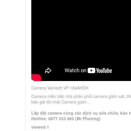
Camera Vantech VP 184AHDH
Camera miền bắc nhà phân phối camera giám sát, thi
báo giá tốt nhất Camera giám…
Lắp đặt camera cùng các dịch vụ sửa chữa, bảo tr
Hotline: 0977 333 093 (Mr Phương)
viewed:1