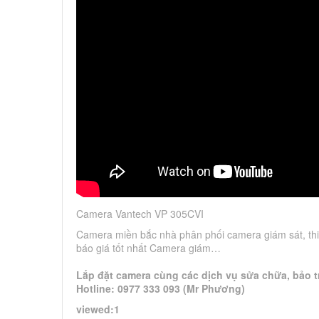
Camera Vantech VP 305CVI
Camera miền bắc nhà phân phối camera giám sát, thi
báo giá tốt nhất Camera giám…
Lắp đặt camera cùng các dịch vụ sửa chữa, bảo tr
Hotline: 0977 333 093 (Mr Phương)
viewed:1