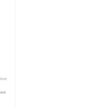
 được
tình