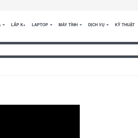
A
LẮP K+
LAPTOP
MÁY TÍNH
DỊCH VỤ
KỸ THUẬT