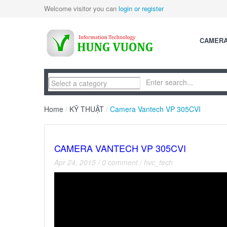
Welcome visitor you can
login or register
CAMER
Home
/
KỸ THUẬT
/
Camera Vantech VP 305CVI
CAMERA VANTECH VP 305CVI
Apr 24, 2015
/
0 comment
/
hvc_tech