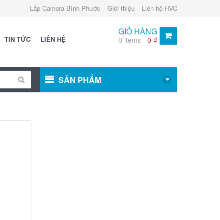
Lắp Camera Bình Phước
Giới thiệu
Liên hệ HVC
GIỎ HÀNG
TIN TỨC
LIÊN HỆ
0 items -
0
₫
SẢN PHẨM