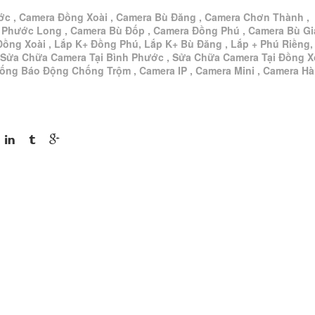
ớc , Camera Đồng Xoài , Camera Bù Đăng , Camera Chơn Thành ,
 Phước Long , Camera Bù Đốp , Camera Đồng Phú , Camera Bù G
Đồng Xoài , Lắp K+ Đồng Phú, Lắp K+ Bù Đăng , Lắp + Phú Riềng,
 Sửa Chữa Camera Tại Bình Phước , Sửa Chữa Camera Tại Đồng Xo
hống Báo Động Chống Trộm , Camera IP , Camera Mini , Camera H