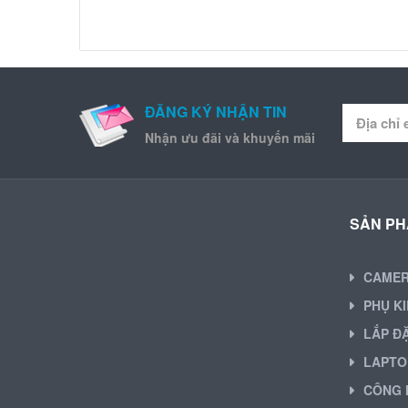
ĐĂNG KÝ NHẬN TIN
Nhận ưu đãi và khuyến mãi
SẢN P
CAME
PHỤ K
LẮP Đ
LAPTO
CÔNG 