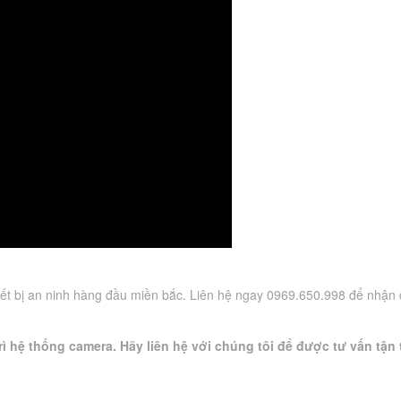
ết bị an ninh hàng đầu miền bắc. Liên hệ ngay 0969.650.998 để nhận
ì hệ thống camera. Hãy liên hệ với chúng tôi để được tư vấn tận 