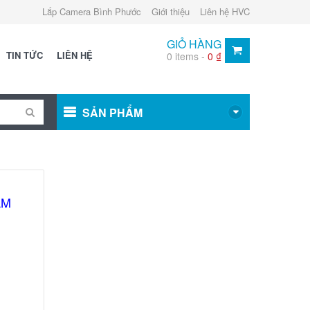
Lắp Camera Bình Phước
Giới thiệu
Liên hệ HVC
GIỎ HÀNG
TIN TỨC
LIÊN HỆ
0 items -
0
₫
SẢN PHẨM
ẠM