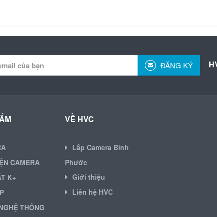
H
ĐĂNG KÝ
HẨM
VỀ HVC
RA
Lắp Camera Bình
IỆN CAMERA
Phước
Giới thiệu
ẶT K+
Liên hệ HVC
P
NGHỆ THÔNG