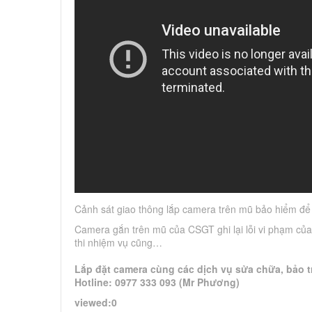
Cảnh sát giao thông lắp camera trên mũ bảo hiểm để
Camera gắn trên mũ của CSGT ghi lại lỗi vi phạm của
thi nhiệm vụ cũng…
Lắp đặt camera cùng các dịch vụ sửa chữa, bảo tr
Hotline: 0977 333 093 (Mr Phương)
viewed:0