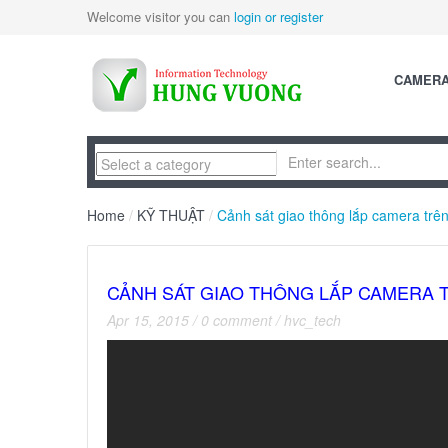
Welcome visitor you can
login or register
CAMER
Home
/
KỸ THUẬT
/
Cảnh sát giao thông lắp camera trê
CẢNH SÁT GIAO THÔNG LẮP CAMERA T
Apr 15, 2015
/
0 comment
/
hvc_tech