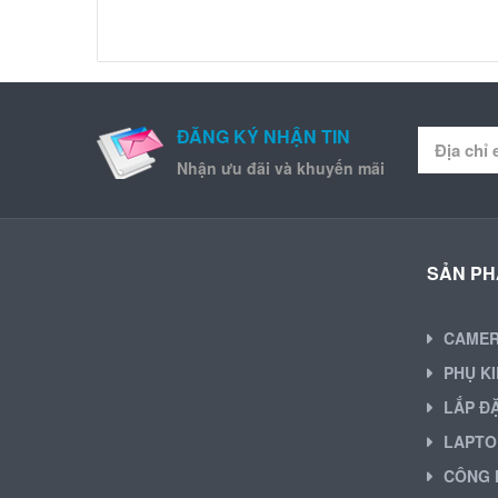
ĐĂNG KÝ NHẬN TIN
Nhận ưu đãi và khuyến mãi
SẢN P
CAME
PHỤ K
LẮP Đ
LAPTO
CÔNG 