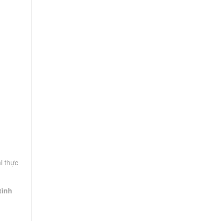
i thực
tình