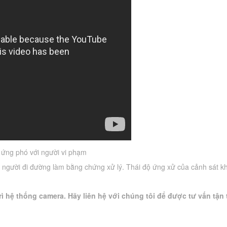
 ứng phó với người vi phạm
 người đi đường làm bằng chứng xử lý. Thái độ ứng xử của cảnh sát kh
ì hệ thống camera. Hãy liên hệ với chúng tôi để được tư vấn tận 