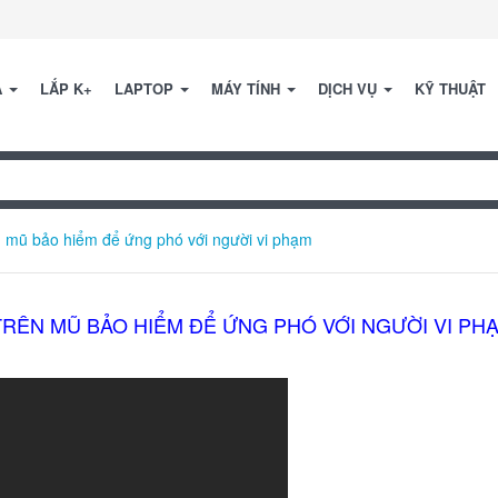
A
LẮP K+
LAPTOP
MÁY TÍNH
DỊCH VỤ
KỸ THUẬT
n mũ bảo hiểm để ứng phó với người vi phạm
RÊN MŨ BẢO HIỂM ĐỂ ỨNG PHÓ VỚI NGƯỜI VI PH