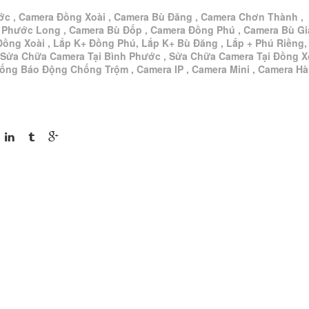
ớc , Camera Đồng Xoài , Camera Bù Đăng , Camera Chơn Thành ,
 Phước Long , Camera Bù Đốp , Camera Đồng Phú , Camera Bù G
Đồng Xoài , Lắp K+ Đồng Phú, Lắp K+ Bù Đăng , Lắp + Phú Riềng,
 Sửa Chữa Camera Tại Bình Phước , Sửa Chữa Camera Tại Đồng Xo
hống Báo Động Chống Trộm , Camera IP , Camera Mini , Camera H