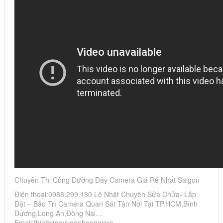
Chuyên Thi Công Đường Dây Camera Giá Rẻ Nhất Saigon
Điện thoại:0988.299.180 Lê Nhật Chuyên Sửa Chửa- Lắp
Đặt – Bảo Trì Camera Quan Sát Tận Nơi Tại TP.HCM,Bình
Dương,Long An,Đồng Nai…
Email:thietbimayvanphonggiare…