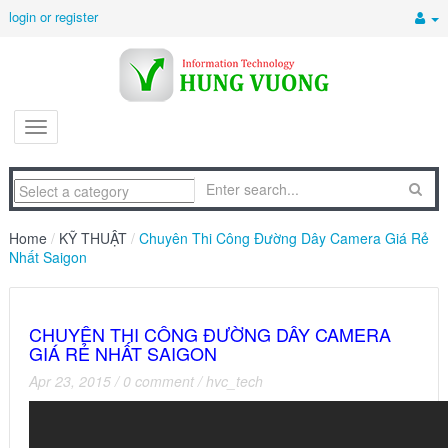
login or register
Home
/
KỸ THUẬT
/
Chuyên Thi Công Đường Dây Camera Giá Rẻ
Nhất Saigon
CHUYÊN THI CÔNG ĐƯỜNG DÂY CAMERA
GIÁ RẺ NHẤT SAIGON
Apr 23, 2015
/
0 comment
/
hvc_tech