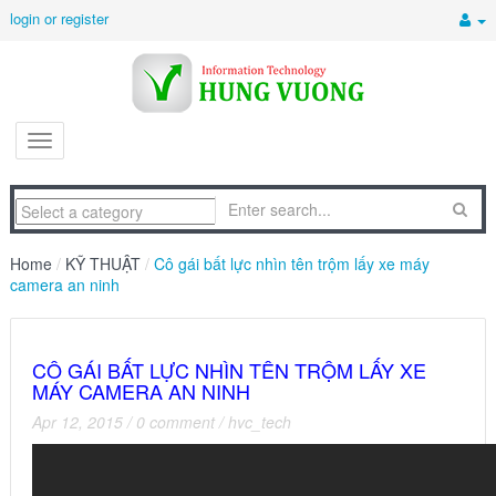
login or register
Home
/
KỸ THUẬT
/
Cô gái bất lực nhìn tên trộm lấy xe máy
camera an ninh
CÔ GÁI BẤT LỰC NHÌN TÊN TRỘM LẤY XE
MÁY CAMERA AN NINH
Apr 12, 2015
/
0 comment
/
hvc_tech