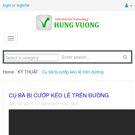
login or register
Home
/
KỸ THUẬT
/
Cụ bà bị cướp kéo lê trên đường
CỤ BÀ BỊ CƯỚP KÉO LÊ TRÊN ĐƯỜNG
Apr 10, 2015
/
0 comment
/
hvc_tech