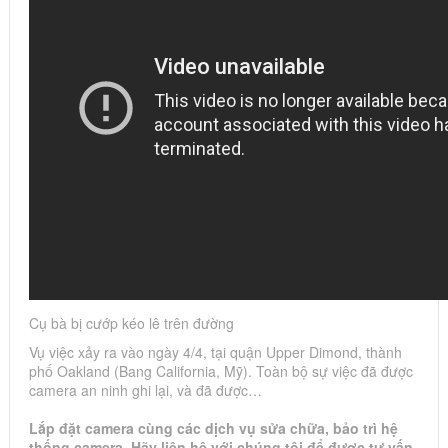
Cụ bà bị cướp kéo lê trên đường
Vụ việc xảy ra vào ngày 4/4, tại quận Upper Dimond, thành
phố Oakland (Bang California, Mỹ). Toàn bộ sự việc đã được
camera an ninh ghi lại, và đã được…
Lắp đặt camera cùng các dịch vụ sửa chữa, bảo trì hệ
thống camera. Hãy liên hệ với chúng tôi để được tư vấn