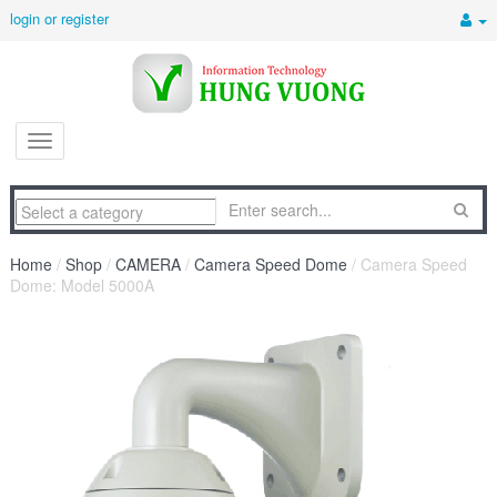
login or register
Home
/
Shop
/
CAMERA
/
Camera Speed Dome
/ Camera Speed
Dome: Model 5000A