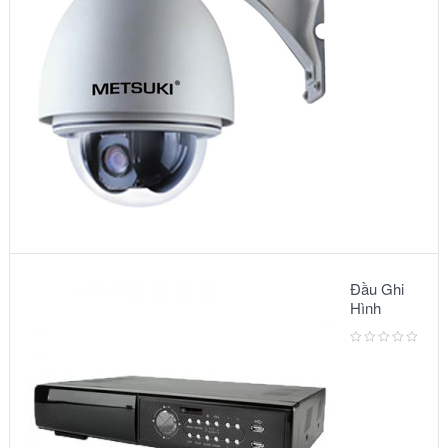
5010VG
Đầu Ghi
Hình
Camera:
MODEL
AVC791A