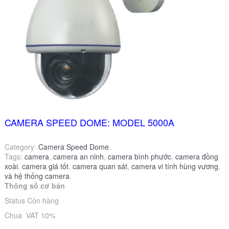
CAMERA SPEED DOME: MODEL 5000A
Category:
Camera Speed Dome
.
Tags:
camera
,
camera an ninh
,
camera bình phước
,
camera đồng
xoài
,
camera giá tốt
,
camera quan sát
,
camera vi tính hùng vương
,
và hệ thống camera
.
Thông số cơ bản
Status Còn hàng
Chua VAT 10%