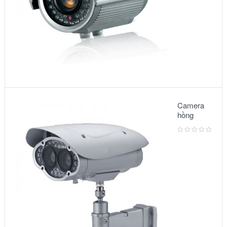
Camera
hồng
ngoại:
Model –
6002IR