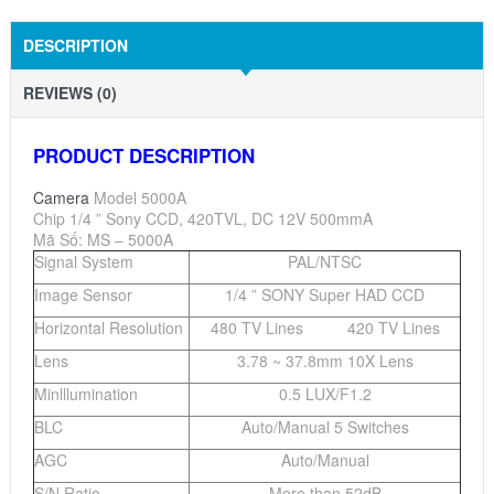
DESCRIPTION
REVIEWS (0)
PRODUCT DESCRIPTION
Camera
Model 5000A
Chip 1/4 ” Sony CCD, 420TVL, DC 12V 500mmA
Mã Số: MS – 5000A
Signal System
PAL/NTSC
Image Sensor
1/4 ” SONY Super HAD CCD
Horizontal Resolution
480 TV Lines 420 TV Lines
Lens
3.78 ~ 37.8mm 10X Lens
Minlllumination
0.5 LUX/F1.2
BLC
Auto/Manual 5 Switches
AGC
Auto/Manual
S/N Ratio
More than 52dB