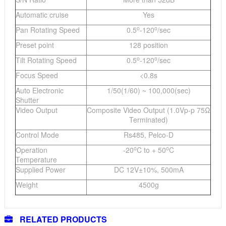
Automatic cruise
Yes
o
o
Pan Rotating Speed
0.5
-120
/sec
Preset point
128 position
o
o
Tilt Rotating Speed
0.5
-120
/sec
Focus Speed
<0.8s
Auto Electronic
1/50(1/60) ~ 100,000(sec)
Shutter
Video Output
Composite Video Output (1.0Vp-p 75Ω
Terminated)
Control Mode
Rs485, Pelco-D
o
o
Operation
-20
C to + 50
C
Temperature
Supplied Power
DC 12V±10%, 500mA
Weight
4500g
RELATED PRODUCTS