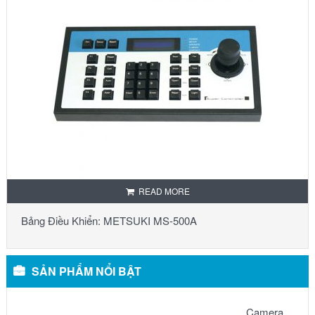
READ MORE
Bảng Điều Khiển: METSUKI MS-500A
SẢN PHẨM NỔI BẬT
Camera