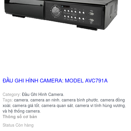
ĐẦU GHI HÌNH CAMERA: MODEL AVC791A
Category:
Đầu Ghi Hình Camera
.
Tags:
camera
,
camera an ninh
,
camera bình phước
,
camera đồng
xoài
,
camera giá tốt
,
camera quan sát
,
camera vi tính hùng vương
,
và hệ thống camera
.
Thông số cơ bản
Status Còn hàng