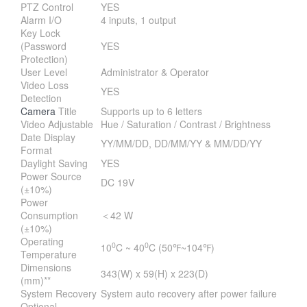
PTZ Control
YES
Alarm I/O
4 inputs, 1 output
Key Lock
(Password
YES
Protection)
User Level
Administrator & Operator
Video Loss
YES
Detection
Camera
Title
Supports up to 6 letters
Video Adjustable
Hue / Saturation / Contrast / Brightness
Date Display
YY/MM/DD, DD/MM/YY & MM/DD/YY
Format
Daylight Saving
YES
Power Source
DC 19V
(±10%)
Power
Consumption
＜42 W
(±10%)
Operating
0
0
10
C ~ 40
C (50℉~104℉)
Temperature
Dimensions
343(W) x 59(H) x 223(D)
(mm)**
System Recovery
System auto recovery after power failure
Optional