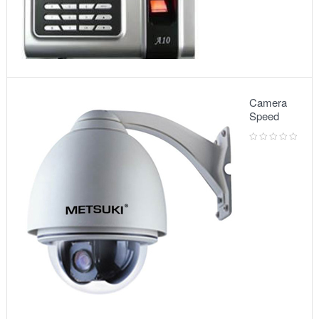
Camera
Speed
Dome:
Model
5010VG