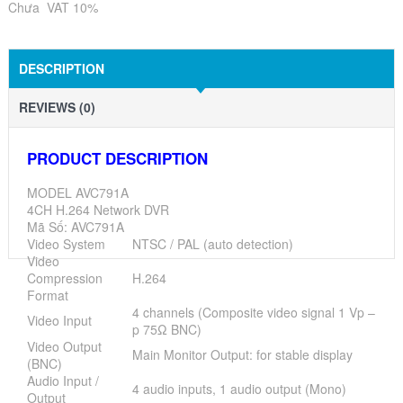
Chưa VAT 10%
DESCRIPTION
REVIEWS (0)
PRODUCT DESCRIPTION
MODEL AVC791A
4CH H.264 Network DVR
Mã Số: AVC791A
Video System
NTSC / PAL (auto detection)
Video
Compression
H.264
Format
4 channels (Composite video signal 1 Vp –
Video Input
p 75Ω BNC)
Video Output
Main Monitor Output: for stable display
(BNC)
Audio Input /
4 audio inputs, 1 audio output (Mono)
Output