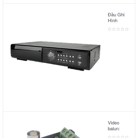
Đầu Ghi
Hình
Camera:
MODEL
AVC791A
Video
balun:
METSUKI