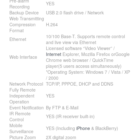
Pre-alarm
YES
Recording
Backup Device
USB 2.0 flash drive / Network
Web Transmitting
Compression
H.264
Format
10/100 Base-T. Supports remote control
Ethernet
and live view via Ethernet
Licensed software “Video Viewer” /
Internet
Explorer, Mozilla Firefox orGoogle
Web Interface
Chrome web browser / QuickTime
player(5 users access simultaneously)
*Operating System: Windows 7 / Vista / XP
/ 2000
Network Protocol
TCP/IP, PPPOE, DHCP and DDNS
Fully Remote
Independent
YES
Operation
Event Notification
By FTP & E-Mail
IR Remote
YES (IR receiver built-in)
Control
Mobile
YES (Including
iPhone
& BlackBerry)
Surveillance
Picture Zoom
2X digital zoom