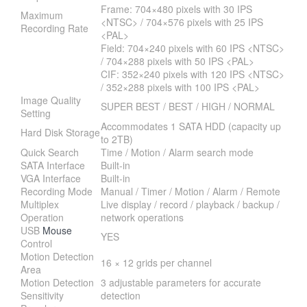
Frame: 704×480 pixels with 30 IPS
Maximum
<NTSC> / 704×576 pixels with 25 IPS
Recording Rate
<PAL>
Field: 704×240 pixels with 60 IPS <NTSC>
/ 704×288 pixels with 50 IPS <PAL>
CIF: 352×240 pixels with 120 IPS <NTSC>
/ 352×288 pixels with 100 IPS <PAL>
Image Quality
SUPER BEST / BEST / HIGH / NORMAL
Setting
Accommodates 1 SATA HDD (capacity up
Hard Disk Storage
to 2TB)
Quick Search
Time / Motion / Alarm search mode
SATA Interface
Built-in
VGA Interface
Built-in
Recording Mode
Manual / Timer / Motion / Alarm / Remote
Multiplex
Live display / record / playback / backup /
Operation
network operations
USB
Mouse
YES
Control
Motion Detection
16 × 12 grids per channel
Area
Motion Detection
3 adjustable parameters for accurate
Sensitivity
detection