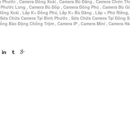
h Phước , Camera Đồng Xoài , Camera Bù Đăng , Camera Chơn Th
 Phước Long , Camera Bù Đốp , Camera Đồng Phú , Camera Bù G
Đồng Xoài , Lắp K+ Đồng Phú, Lắp K+ Bù Đăng , Lắp + Phú Riềng,
 Sửa Chữa Camera Tại Bình Phước , Sửa Chữa Camera Tại Đồng Xo
hống Báo Động Chống Trộm , Camera IP , Camera Mini , Camera H