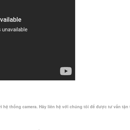
ì hệ thống camera. Hãy liên hệ với chúng tôi để được tư vấn tận 