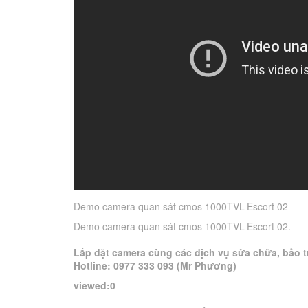
Demo camera quan sát cmos 1000TVL-Escort 02
Demo camera quan sát cmos 1000TVL-Escort 02.
Lắp đặt camera cùng các dịch vụ sửa chữa, bảo tr
Hotline: 0977 333 093 (Mr Phương)
viewed:0