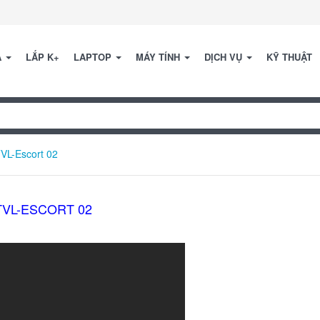
A
LẮP K+
LAPTOP
MÁY TÍNH
DỊCH VỤ
KỸ THUẬT
VL-Escort 02
VL-ESCORT 02