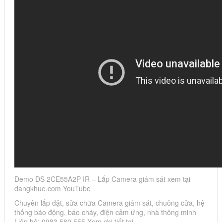
Demo DS 2CE55A2P IR – Lắp Camera giám sát xem tại
dangkhue.com YouTube
Chuyên lắp đặt, sửa chữa Camera giám sát, chuông cửa, hệ
thống báo động, báo cháy, điện cảm ứng, nhà thông minh
Liên hệ: 0983 580 555 Xem chi tiết tại…