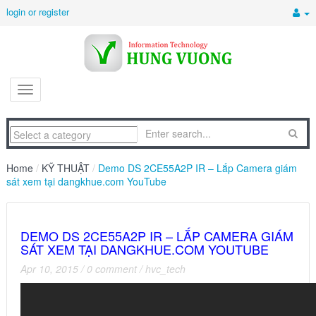
login or register
Home
/
KỸ THUẬT
/
Demo DS 2CE55A2P IR – Lắp Camera giám
sát xem tại dangkhue.com YouTube
DEMO DS 2CE55A2P IR – LẮP CAMERA GIÁM
SÁT XEM TẠI DANGKHUE.COM YOUTUBE
Apr 10, 2015
/
0 comment
/
hvc_tech