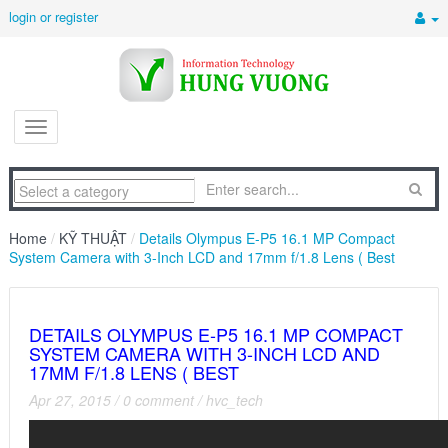
login or register
Home
/
KỸ THUẬT
/
Details Olympus E-P5 16.1 MP Compact
System Camera with 3-Inch LCD and 17mm f/1.8 Lens ( Best
DETAILS OLYMPUS E-P5 16.1 MP COMPACT
SYSTEM CAMERA WITH 3-INCH LCD AND
17MM F/1.8 LENS ( BEST
Apr 27, 2015
/
0 comment
/
hvc_tech