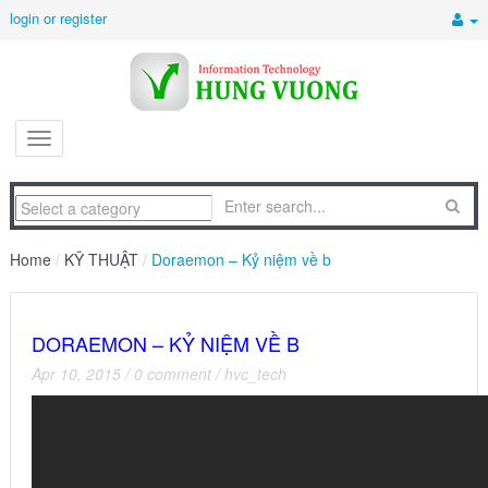
login or register
Home
/
KỸ THUẬT
/
Doraemon – Kỷ niệm về b
DORAEMON – KỶ NIỆM VỀ B
Apr 10, 2015
/
0 comment
/
hvc_tech