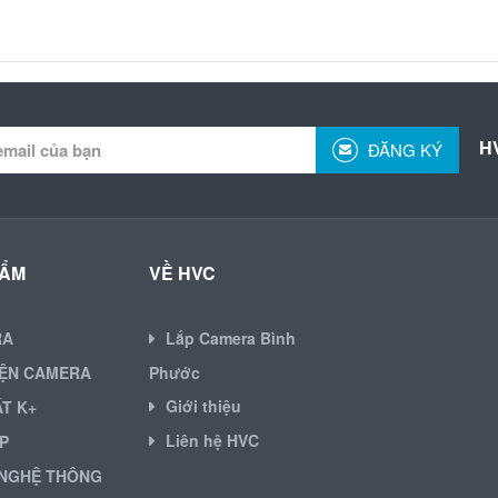
H
ĐĂNG KÝ
HẨM
VỀ HVC
RA
Lắp Camera Bình
IỆN CAMERA
Phước
Giới thiệu
ẶT K+
Liên hệ HVC
P
NGHỆ THÔNG