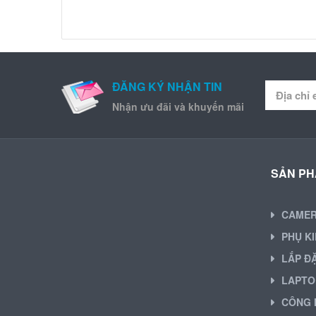
ĐĂNG KÝ NHẬN TIN
Nhận ưu đãi và khuyến mãi
SẢN P
CAME
PHỤ K
LẮP Đ
LAPTO
CÔNG 