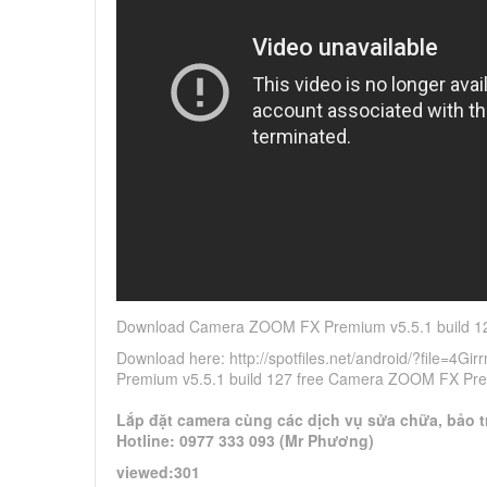
Download Camera ZOOM FX Premium v5.5.1 build 12
Download here: http://spotfiles.net/android/?file
Premium v5.5.1 build 127 free Camera ZOOM FX Pre
Lắp đặt camera cùng các dịch vụ sửa chữa, bảo tr
Hotline: 0977 333 093 (Mr Phương)
viewed:301