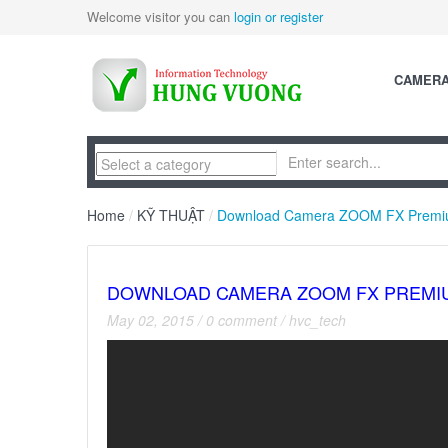
Welcome visitor you can
login or register
CAMER
Home
/
KỸ THUẬT
/
Download Camera ZOOM FX Premium 
DOWNLOAD CAMERA ZOOM FX PREMIUM 
May 02, 2015
/
0 comment
/
hvc_tech