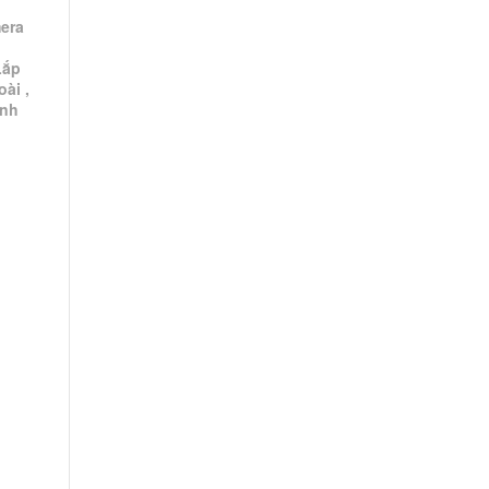
era
Lắp
ài ,
ành