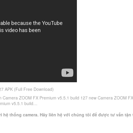
7 APK (Full Free Download)
=4Girrn Camera ZOOM FX Premium v5.5.1 build 127 new Camera ZOOM F
mium v5.5.1 build…
ì hệ thống camera. Hãy liên hệ với chúng tôi để được tư vấn tận 