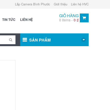
Lắp Camera Bình Phước
Giới thiệu
Liên hệ HVC
GIỎ HÀNG
TIN TỨC
LIÊN HỆ
0 items -
0
₫
SẢN PHẨM