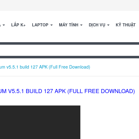
A
LẮP K+
LAPTOP
MÁY TÍNH
DỊCH VỤ
KỸ THUẬT
v5.5.1 build 127 APK (Full Free Download)
V5.5.1 BUILD 127 APK (FULL FREE DOWNLOAD)