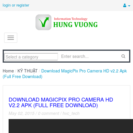
login or register
Home
/
KỸ THUẬT
/
Download MagicPix Pro Camera HD v2.2 Apk
(Full Free Download)
DOWNLOAD MAGICPIX PRO CAMERA HD
V2.2 APK (FULL FREE DOWNLOAD)
May 02, 2015
/
0 comment
/
hvc_tech