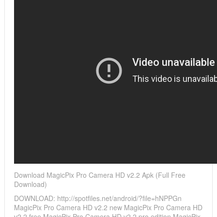
Download MagicPix Pro Camera HD v2.2 Apk (Full Free
Download)
DOWNLOAD: http://spotfiles.net/android/?file=hNPPGn
MagicPix Pro Camera HD v2.2 new MagicPix Pro Camera HD
v2.2 free MagicPix Pro Camera HD v2.2 pro edition MagicPix