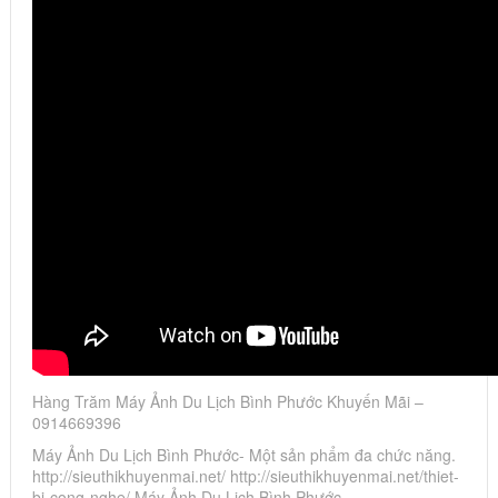
Hàng Trăm Máy Ảnh Du Lịch Bình Phước Khuyến Mãi –
0914669396
Máy Ảnh Du Lịch Bình Phước- Một sản phẩm đa chức năng.
http://sieuthikhuyenmai.net/ http://sieuthikhuyenmai.net/thiet-
bi-cong-nghe/ Máy Ảnh Du Lịch Bình Phước…