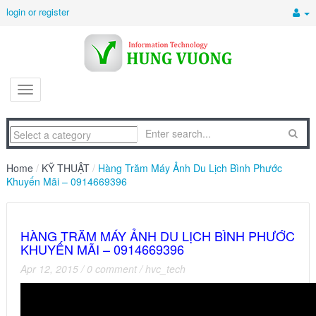
login or register
Home
/
KỸ THUẬT
/
Hàng Trăm Máy Ảnh Du Lịch Bình Phước
Khuyến Mãi – 0914669396
HÀNG TRĂM MÁY ẢNH DU LỊCH BÌNH PHƯỚC
KHUYẾN MÃI – 0914669396
Apr 12, 2015
/
0 comment
/
hvc_tech