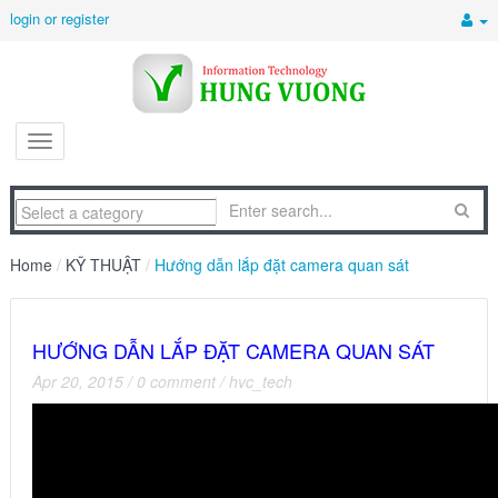
login or register
Home
/
KỸ THUẬT
/
Hướng dẫn lắp đặt camera quan sát
HƯỚNG DẪN LẮP ĐẶT CAMERA QUAN SÁT
Apr 20, 2015
/
0 comment
/
hvc_tech