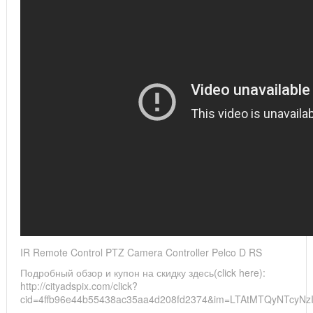
IR Remote Control PTZ Camera Controller Pelco D RS
Подробный обзор и купон на скидку здесь(click here):
http://cityadspix.com/click?
cid=4ffb96e44b55438ac35aa4d208fd2374&im=LTAtMTQyNTcyN