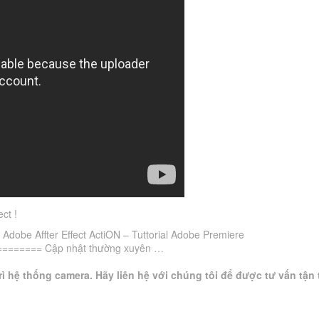
ct !
 Adobe Affter Effect ActiON – Tuttorial Adobe Premiere
====== Cập nhật thường xuyên …
ì hệ thống camera. Hãy liên hệ với chúng tôi để được tư vấn tận 