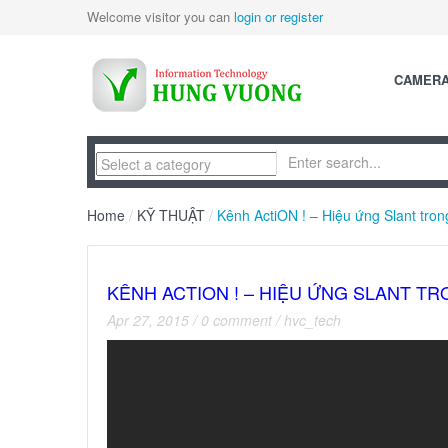
Welcome visitor you can
login or register
CAMER
Home
/
KỸ THUẬT
/
Kênh ActiON ! – Hiệu ứng Slant trong
KÊNH ACTION ! – HIỆU ỨNG SLANT T
Apr 27, 2015
/
0 comment
/
hvc_tech