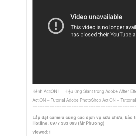
Kênh ActiON ! – Hiệu ứng Slant trong Adobe Affter Effe
ActiON – Tutorial Adobe PhotoShop ActiON – Tuttorial
============================================
Lắp đặt camera cùng các dịch vụ sửa chữa, bảo tr
Hotline: 0977 333 093 (Mr Phương)
viewed:1