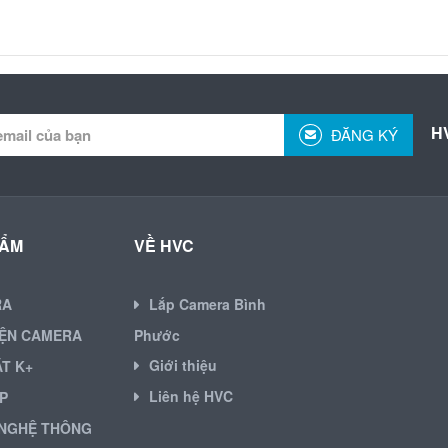
H
ĐĂNG KÝ
HẨM
VỀ HVC
RA
Lắp Camera Bình
IỆN CAMERA
Phước
Giới thiệu
ẶT K+
Liên hệ HVC
P
NGHỆ THÔNG