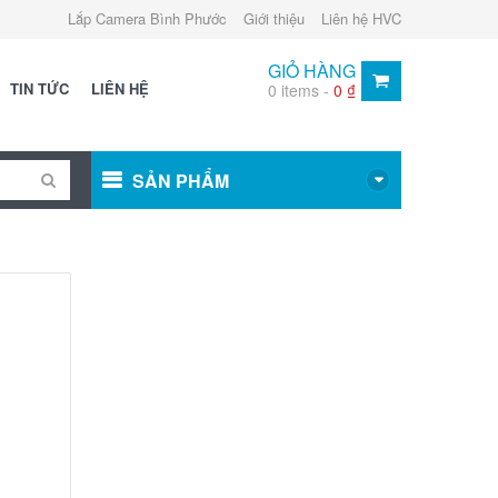
Lắp Camera Bình Phước
Giới thiệu
Liên hệ HVC
GIỎ HÀNG
TIN TỨC
LIÊN HỆ
0 items -
0
₫
SẢN PHẨM