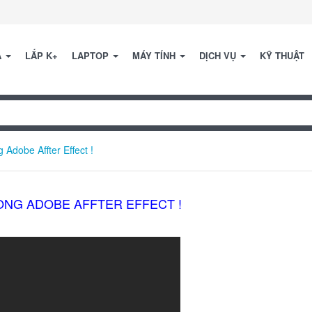
A
LẮP K+
LAPTOP
MÁY TÍNH
DỊCH VỤ
KỸ THUẬT
 Adobe Affter Effect !
RONG ADOBE AFFTER EFFECT !