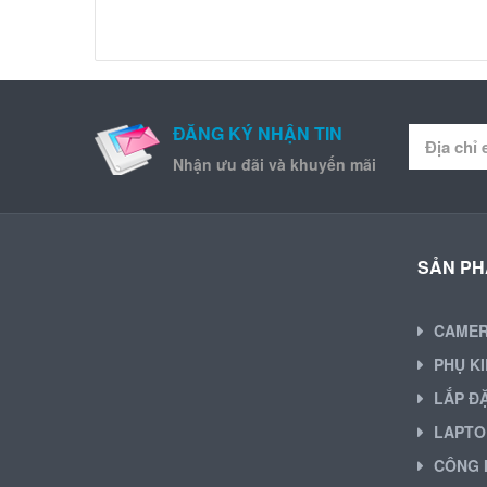
ĐĂNG KÝ NHẬN TIN
Nhận ưu đãi và khuyến mãi
SẢN P
CAME
PHỤ K
LẮP Đ
LAPTO
CÔNG 