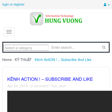
login or register
Home
/
KỸ THUẬT
/
Kênh ActiON ! – Subscribe And Like
KÊNH ACTION ! – SUBSCRIBE AND LIKE
Apr 24, 2015
/
0 comment
/
hvc_tech