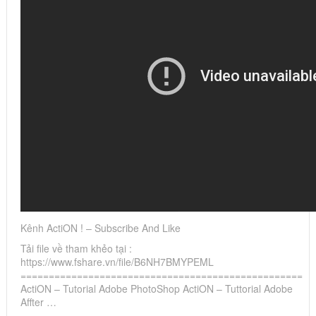
Kênh ActiON ! – Subscribe And Like
Tải file về tham khẻo tại :
https://www.fshare.vn/file/B6NH7BMYPEML
==================================================
ActiON – Tutorial Adobe PhotoShop ActiON – Tuttorial Adobe
Affter …