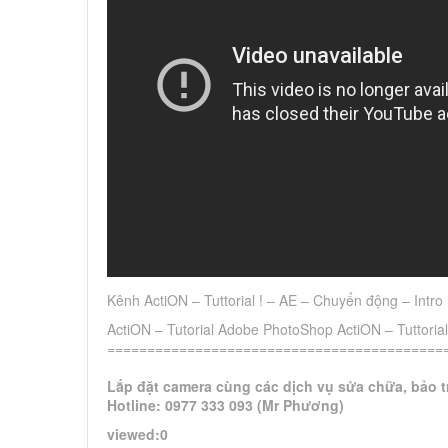
Kênh ActiON – Tuttorial ! – AE – Chuyển động – Intro
ActiON – Tutorial Adobe PhotoShop ActiON – Tuttorial
===========================================
Lắp đặt camera cùng các dịch vụ sửa chữa, bảo tr
Hotline: 0977 333 093 (Mr Phương)
viewed:0