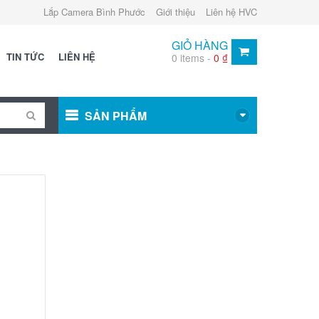
Lắp Camera Bình Phước
Giới thiệu
Liên hệ HVC
GIỎ HÀNG
TIN TỨC
LIÊN HỆ
0 items -
0
₫
SẢN PHẨM