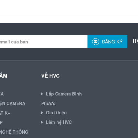
H
ĐĂNG KÝ
HẨM
VỀ HVC
RA
Lắp Camera Bình
IỆN CAMERA
Phước
Giới thiệu
ẶT K+
Liên hệ HVC
P
NGHỆ THÔNG