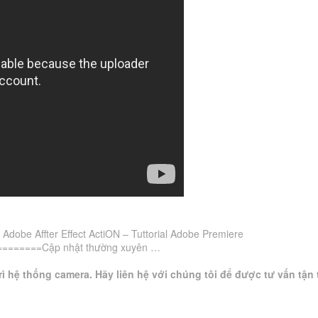
 Adobe Affter Effect ActiON – Tuttorial Adobe Premiere
=======Cập nhật thường xuyên …
ì hệ thống camera. Hãy liên hệ với chúng tôi để được tư vấn tận 