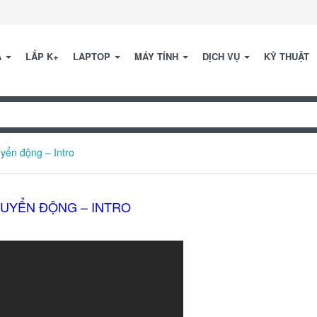
A
LẮP K+
LAPTOP
MÁY TÍNH
DỊCH VỤ
KỸ THUẬT
uyển động – Intro
CHUYỂN ĐỘNG – INTRO