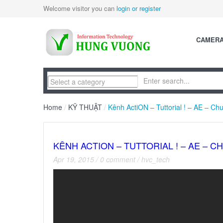
Welcome visitor you can
login or register
CAMER
Home
/
KỸ THUẬT
/
Kênh ActiON – Tuttorial ! – AE – Ch
KÊNH ACTION – TUTTORIAL ! – AE – 
Apr 19, 2015
/
0 comment
/
hvc_tech