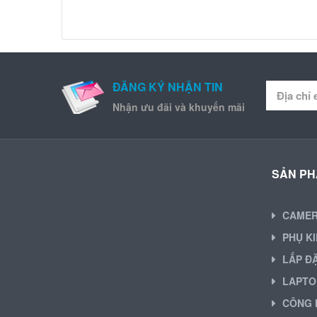
ĐĂNG KÝ NHẬN TIN
Nhận ưu đãi và khuyến mãi
SẢN P
CAME
PHỤ K
LẮP Đ
LAPTO
CÔNG 