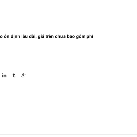
o ổn định lâu dài, giá trên chưa bao gồm phí