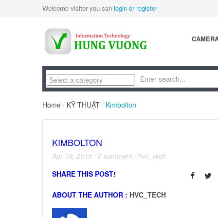
Welcome visitor you can
login or register
CAMER
Home
/
KỸ THUẬT
/
Kimbolton
KIMBOLTON
Apr 19, 2015
/
0 comment
/
hvc_tech
SHARE THIS POST!
ABOUT THE AUTHOR :
HVC_TECH