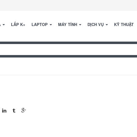
A
LẮP K+
LAPTOP
MÁY TÍNH
DỊCH VỤ
KỸ THUẬT