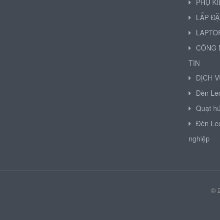
PHỤ K
LẮP ĐẶ
LAPTO
CÔNG 
TIN
DỊCH V
Đèn Le
Quạt hú
Đèn Le
nghiệp
© 