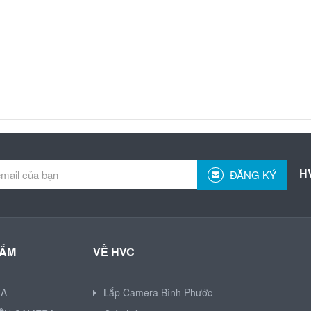
H
ĐĂNG KÝ
HẨM
VỀ HVC
RA
Lắp Camera Bình Phước