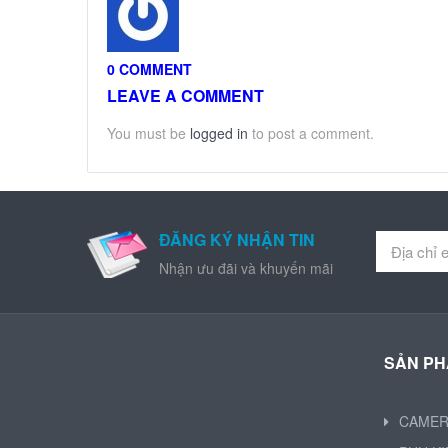
0 COMMENT
LEAVE A COMMENT
You must be
logged in
to post a comment.
ĐĂNG KÝ NHẬN TIN
Nhận ưu đãi và khuyến mãi
SẢN P
CAME