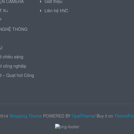
IỆN CAMERA
Giới thiệu
T K+
Liên hệ HVC
P
NGHỆ THÔNG
Ụ
d chiếu sáng
t công nghiệp
d – Quạt hút Công
2014
Shopping Theme
POWERED BY
OpalTheme
/ Buy it on
ThemeFor