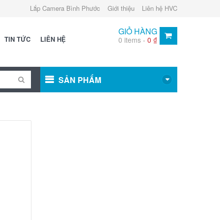
Lắp Camera Bình Phước
Giới thiệu
Liên hệ HVC
GIỎ HÀNG
TIN TỨC
LIÊN HỆ
0 items -
0
₫
SẢN PHẨM