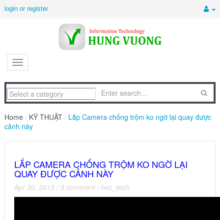
login or register
Home
/
KỸ THUẬT
/
Lắp Camera chống trộm ko ngờ lại quay được
cảnh này
LẮP CAMERA CHỐNG TRỘM KO NGỜ LẠI
QUAY ĐƯỢC CẢNH NÀY
Apr 30, 2015
/
0 comment
/
hvc_tech