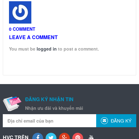
0 COMMENT
LEAVE A COMMENT
You must be
logged in
to post a comment.
ĐĂNG KÝ NHẬN TIN
Nhận ưu đãi và khuyến mãi
ĐĂNG KÝ
HVC TRÊN