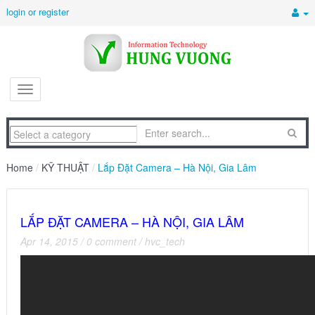
login or register
Home
/
KỸ THUẬT
/
Lắp Đặt Camera – Hà Nội, Gia Lâm
LẮP ĐẶT CAMERA – HÀ NỘI, GIA LÂM
Apr 14, 2015
/
0 comment
/
hvc_tech