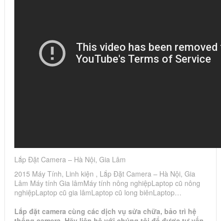
Lắp Đặt Camera – Hà Nội, Gia Lâm
2015 Máy Tính, Linh kiện , Lắp Đặt Camera – Hà Nội, Gia
Lâm Máy tính Gia lâmMáy tính nông nghiệpLaptop cũ nông
nghiệpLaptop cũ gia lâmLaptop cũ long biênLaptop…
Lắp đặt camera cùng các dịch vụ sửa chữa, bảo trì hệ
thống camera. Hãy liên hệ với chúng tôi để được tư vấn